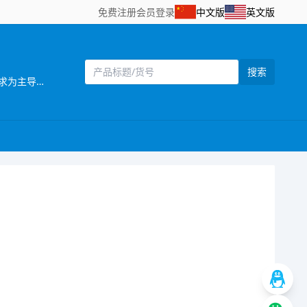
免费注册
会员登录
中文版
英文版
搜索
[主营]：岭勇（勇兴）玩具厂位于广东省汕头市澄海区——中国塑料玩具生产基地之一。公司自创立以来，始终坚持以市场需求为主导，以产品质量为企业生命，研发创新以科技含量较高的产品为目标，以设计独特，功能齐全的产品特色，参与市场竞争。同时，公司还拥有一批熟悉玩具产品贸易业务、精通外贸英语的高素质业务人员，配备有电脑网络等现代化办公设施，为贸易全过程提供了优质高效的服务，受到了各地贸易伙伴的高度评价。公司一贯奉行“质量第一，诚信立业”的经营理念，确保产品符合相关的质量标准和客户要求。深受广大客户的信赖和欢迎。公司业务正蒸蒸日上。 公司本着“勇于开拓，不断创新，诚信务实，客户至上，质量第一，追求卓著”的企业理念，严格控制产品质量，不断改进创新，确保产品符合相关质量标准和客户要求，凭借自身优势及准确的市场定位，使产品更具吸引力和趣味性，倍受客户好评。以诚为本、平等合作的经营宗旨，深受各商家，消费者的信任及赞誉。“创造、技术、品质”是本公司面向21世纪的口号。 展望未来，我们正以饱满的热情，昂扬的姿态，积极致力玩具新产品的开发，全面提高企业管理层次，把公司建设成为规模化的现代化科技企业。 岭勇（勇兴）玩具厂欢迎海内外客商到我网站浏览、查询、订购;欢迎到公司展厅直接选购!“让客户得到满意的产品”， 竭诚希望与各海内外客户建立长期友好的合作。互惠互利，携手共创辉煌明天!